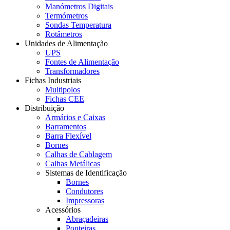
Manómetros Digitais
Termómetros
Sondas Temperatura
Rotâmetros
Unidades de Alimentação
UPS
Fontes de Alimentação
Transformadores
Fichas Industriais
Multipolos
Fichas CEE
Distribuição
Armários e Caixas
Barramentos
Barra Flexível
Bornes
Calhas de Cablagem
Calhas Metálicas
Sistemas de Identificação
Bornes
Condutores
Impressoras
Acessórios
Abraçadeiras
Ponteiras