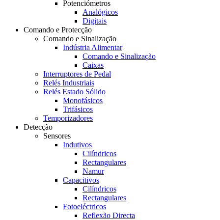
Potenciómetros
Analógicos
Digitais
Comando e Protecção
Comando e Sinalização
Indústria Alimentar
Comando e Sinalização
Caixas
Interruptores de Pedal
Relés Industriais
Relés Estado Sólido
Monofásicos
Trifásicos
Temporizadores
Detecção
Sensores
Indutivos
Cilíndricos
Rectangulares
Namur
Capacitivos
Cilíndricos
Rectangulares
Fotoeléctricos
Reflexão Directa