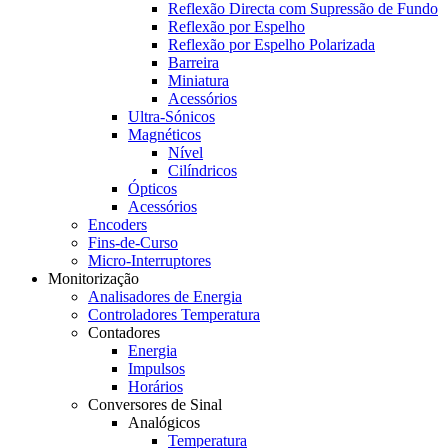
Reflexão Directa com Supressão de Fundo
Reflexão por Espelho
Reflexão por Espelho Polarizada
Barreira
Miniatura
Acessórios
Ultra-Sónicos
Magnéticos
Nível
Cilíndricos
Ópticos
Acessórios
Encoders
Fins-de-Curso
Micro-Interruptores
Monitorização
Analisadores de Energia
Controladores Temperatura
Contadores
Energia
Impulsos
Horários
Conversores de Sinal
Analógicos
Temperatura