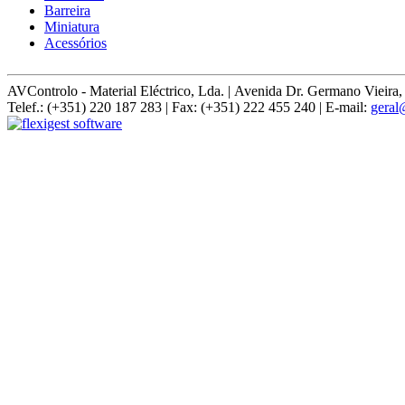
Barreira
Miniatura
Acessórios
AVControlo - Material Eléctrico, Lda. | Avenida Dr. Germano Vie
Telef.: (+351) 220 187 283 | Fax: (+351) 222 455 240 | E-mail:
geral