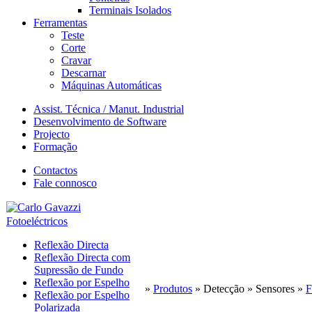
Terminais Isolados
Ferramentas
Teste
Corte
Cravar
Descarnar
Máquinas Automáticas
Assist. Técnica / Manut. Industrial
Desenvolvimento de Software
Projecto
Formação
Contactos
Fale connosco
Fotoeléctricos
Reflexão Directa
Reflexão Directa com
Supressão de Fundo
Reflexão por Espelho
»
Produtos
»
Detecção
»
Sensores
»
F
Reflexão por Espelho
Polarizada