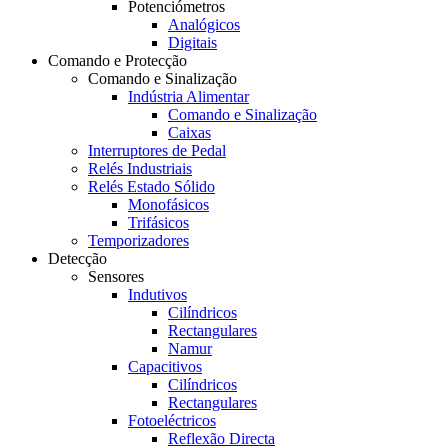
Potenciómetros
Analógicos
Digitais
Comando e Protecção
Comando e Sinalização
Indústria Alimentar
Comando e Sinalização
Caixas
Interruptores de Pedal
Relés Industriais
Relés Estado Sólido
Monofásicos
Trifásicos
Temporizadores
Detecção
Sensores
Indutivos
Cilíndricos
Rectangulares
Namur
Capacitivos
Cilíndricos
Rectangulares
Fotoeléctricos
Reflexão Directa