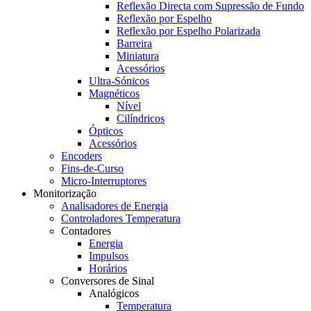
Reflexão Directa com Supressão de Fundo
Reflexão por Espelho
Reflexão por Espelho Polarizada
Barreira
Miniatura
Acessórios
Ultra-Sónicos
Magnéticos
Nível
Cilíndricos
Ópticos
Acessórios
Encoders
Fins-de-Curso
Micro-Interruptores
Monitorização
Analisadores de Energia
Controladores Temperatura
Contadores
Energia
Impulsos
Horários
Conversores de Sinal
Analógicos
Temperatura