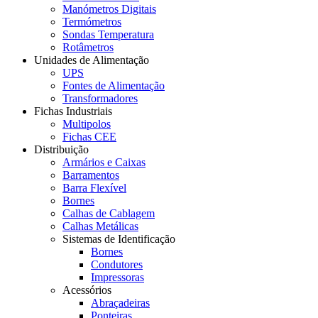
Manómetros Digitais
Termómetros
Sondas Temperatura
Rotâmetros
Unidades de Alimentação
UPS
Fontes de Alimentação
Transformadores
Fichas Industriais
Multipolos
Fichas CEE
Distribuição
Armários e Caixas
Barramentos
Barra Flexível
Bornes
Calhas de Cablagem
Calhas Metálicas
Sistemas de Identificação
Bornes
Condutores
Impressoras
Acessórios
Abraçadeiras
Ponteiras