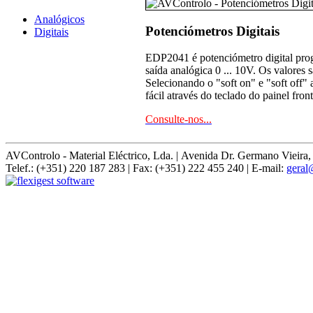
Analógicos
Potenciómetros Digitais
Digitais
EDP2041
é
potenciómetro digital
pro
saída analógica 0 ... 10V.
Os valores 
Selecionando o
"soft
on" e
"
soft off"
fácil
através do teclado
do painel front
Consulte-nos...
AVControlo - Material Eléctrico, Lda. | Avenida Dr. Germano Vie
Telef.: (+351) 220 187 283 | Fax: (+351) 222 455 240 | E-mail:
geral