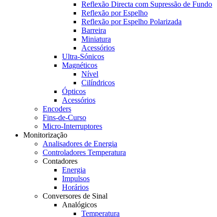
Reflexão Directa com Supressão de Fundo
Reflexão por Espelho
Reflexão por Espelho Polarizada
Barreira
Miniatura
Acessórios
Ultra-Sónicos
Magnéticos
Nível
Cilíndricos
Ópticos
Acessórios
Encoders
Fins-de-Curso
Micro-Interruptores
Monitorização
Analisadores de Energia
Controladores Temperatura
Contadores
Energia
Impulsos
Horários
Conversores de Sinal
Analógicos
Temperatura