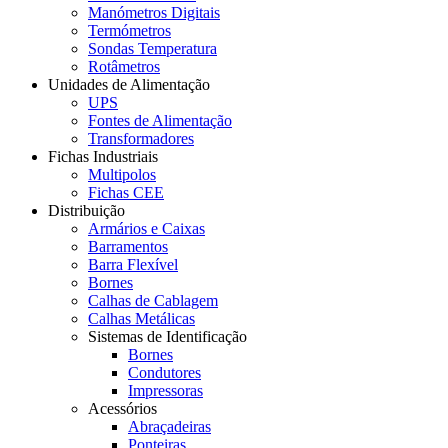
Manómetros Digitais
Termómetros
Sondas Temperatura
Rotâmetros
Unidades de Alimentação
UPS
Fontes de Alimentação
Transformadores
Fichas Industriais
Multipolos
Fichas CEE
Distribuição
Armários e Caixas
Barramentos
Barra Flexível
Bornes
Calhas de Cablagem
Calhas Metálicas
Sistemas de Identificação
Bornes
Condutores
Impressoras
Acessórios
Abraçadeiras
Ponteiras