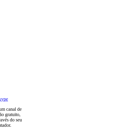
um canal de
o gratuito,
ravés do seu
tador.