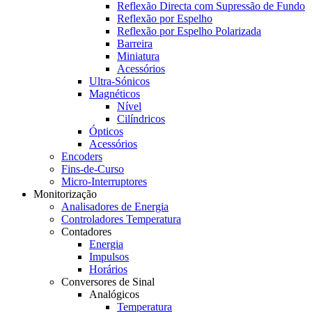
Reflexão Directa com Supressão de Fundo
Reflexão por Espelho
Reflexão por Espelho Polarizada
Barreira
Miniatura
Acessórios
Ultra-Sónicos
Magnéticos
Nível
Cilíndricos
Ópticos
Acessórios
Encoders
Fins-de-Curso
Micro-Interruptores
Monitorização
Analisadores de Energia
Controladores Temperatura
Contadores
Energia
Impulsos
Horários
Conversores de Sinal
Analógicos
Temperatura