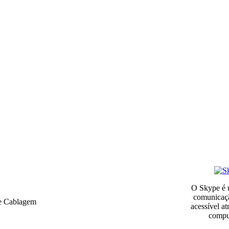
O Skype é 
comunicaçã
e Cablagem
acessível at
compu