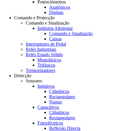
Potenciómetros
Analógicos
Digitais
Comando e Protecção
Comando e Sinalização
Indústria Alimentar
Comando e Sinalização
Caixas
Interruptores de Pedal
Relés Industriais
Relés Estado Sólido
Monofásicos
Trifásicos
Temporizadores
Detecção
Sensores
Indutivos
Cilíndricos
Rectangulares
Namur
Capacitivos
Cilíndricos
Rectangulares
Fotoeléctricos
Reflexão Directa