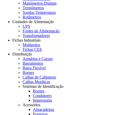
Manómetros Digitais
Termómetros
Sondas Temperatura
Rotâmetros
Unidades de Alimentação
UPS
Fontes de Alimentação
Transformadores
Fichas Industriais
Multipolos
Fichas CEE
Distribuição
Armários e Caixas
Barramentos
Barra Flexível
Bornes
Calhas de Cablagem
Calhas Metálicas
Sistemas de Identificação
Bornes
Condutores
Impressoras
Acessórios
Abraçadeiras
Ponteiras